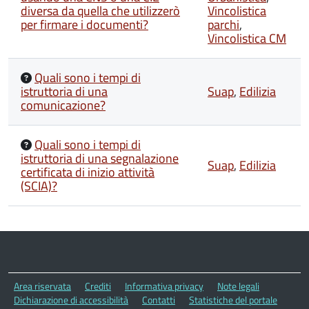
diversa da quella che utilizzerò
Vincolistica
per firmare i documenti?
parchi
,
Vincolistica CM
Quali sono i tempi di
istruttoria di una
Suap
,
Edilizia
comunicazione?
Quali sono i tempi di
istruttoria di una segnalazione
Suap
,
Edilizia
certificata di inizio attività
(SCIA)?
Area riservata
Crediti
Informativa privacy
Note legali
Dichiarazione di accessibilità
Contatti
Statistiche del portale