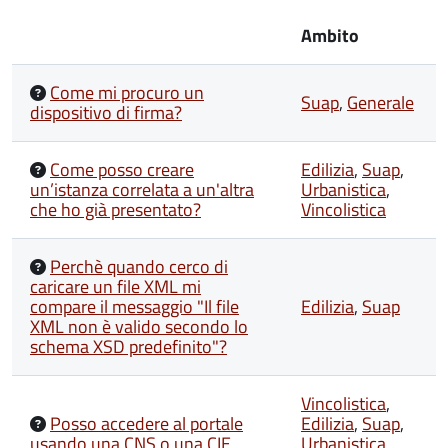
Ambito
Come mi procuro un
Suap
,
Generale
dispositivo di firma?
Come posso creare
Edilizia
,
Suap
,
un’istanza correlata a un'altra
Urbanistica
,
che ho già presentato?
Vincolistica
Perchè quando cerco di
caricare un file XML mi
compare il messaggio "Il file
Edilizia
,
Suap
XML non è valido secondo lo
schema XSD predefinito"?
Vincolistica
,
Posso accedere al portale
Edilizia
,
Suap
,
usando una CNS o una CIE
Urbanistica
,