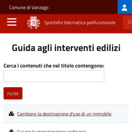
Log
Salta al contenuto principale
Skip to site navigation
Comune di Vanzago
me
Sportello telematico polifunzionale
Guida agli interventi edilizi
Cerca i contenuti che nel titolo contengono:
Cambiare la destinazione d'uso di un immobile
Curare la manutenzione ordinaria