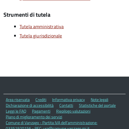
Strumenti di tutela
Tutela amministrativa
Tutela giurisdizionale
Area riservata
Crediti
Informativa privacy
Note legali
Dichiarazione di accessibilità
Contatti
Statistiche del portale
Leggi le FAQ
Pagamenti
Riepilogo valutazioni
Piano di miglioramento dei servizi
Comune di Vanzago - Partita IVA dell'amministrazione:
03351920156 - PEC: urp@comune.vanzago.mi.it