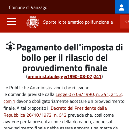
Log
Salta al contenuto principale
Skip to site navigation
Comune di Vanzago
me
Sportello telematico polifunzionale
Pagamento dell'imposta di
bollo per il rilascio del
provvedimento finale
(
urn:nir:stato:legge:1990-08-07;241
)
Le Pubbliche Amministrazioni che ricevono
le domande previste dalla
Legge 07/08/1990, n. 241, art. 2,
com.1
devono obbligatoriamente adottare un provvedimento
finale. A tal proposito il
Decreto del Presidente della
Repubblica 26/10/1972, n. 642
prevede che, così come
avviene per la presentazione della domanda, anche sul
provvedimento finale debba essere apposta una marca da