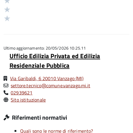
Valuta
su
stelle
3
Valuta
5
su
stelle
2
Valuta
5
su
stelle
1
5
su
stelle
5
su
5
Ultimo aggiornamento: 20/05/2026 10:25.11
Ufficio Edilizia Privata ed Edilizia
Residenziale Pubblica
Via Garibaldi, 6 20010 Vanzago (MI)
settore.tecnico@comune.vanzago.mi.it
02939621
Sito istituzionale
Riferimenti normativi
Quali sono le norme di riferimento?