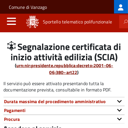
Log
Salta al contenuto principale
Skip to site navigation
Comune di Vanzago
me
Sportello telematico polifunzionale
Segnalazione certificata di
inizio attività edilizia (SCIA)
(
urn:nir:presidente.repubblica:decreto:2001-06-
06;380~art22
)
Il servizio può essere attivato presentando tutta la
documentazione prevista, consultabile in formato PDF.
Durata massima del procedimento amministrativo
Pagamenti
Procura