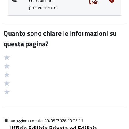
coinvolti nel
procedimento
Quanto sono chiare le informazioni su
questa pagina?
Valuta
Valutazione
5
Valuta
stelle
4
Valuta
su
stelle
3
Valuta
5
su
stelle
2
Valuta
5
su
stelle
1
5
su
stelle
5
su
5
Ultimo aggiornamento: 20/05/2026 10:25.11
Ufficio Edilizia Privata ed Edilizia