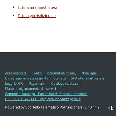
Tutela amministrativa
Tutela giurisdizionale
Area riservata
Crediti
Informativa privacy
Note legali
Dichiarazione di accessibilità
Contatti
Statistiche del portale
Leggi le FAQ
Pagamenti
Riepilogo valutazioni
Piano di miglioramento dei servizi
Comune di Vanzago - Partita IVA dell'amministrazione:
03351920156 - PEC: urp@comune.vanzago.mi.it
Powered by Sportello Telematico Polifunzionale (v. 10.41.2)