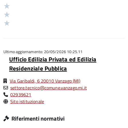
stelle
4
Valuta
su
stelle
3
Valuta
5
su
stelle
2
Valuta
5
su
stelle
1
5
su
stelle
5
su
5
Ultimo aggiornamento: 20/05/2026 10:25.11
Ufficio Edilizia Privata ed Edilizia
Residenziale Pubblica
Via Garibaldi, 6 20010 Vanzago (MI)
settore.tecnico@comune.vanzago.mi.it
02939621
Sito istituzionale
Riferimenti normativi