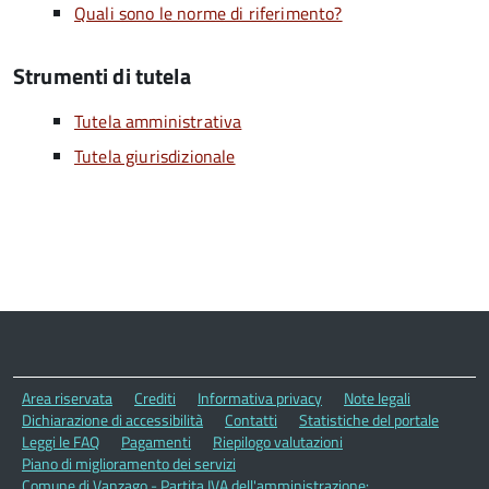
Quali sono le norme di riferimento?
Strumenti di tutela
Tutela amministrativa
Tutela giurisdizionale
Area riservata
Crediti
Informativa privacy
Note legali
Dichiarazione di accessibilità
Contatti
Statistiche del portale
Leggi le FAQ
Pagamenti
Riepilogo valutazioni
Piano di miglioramento dei servizi
Comune di Vanzago - Partita IVA dell'amministrazione: