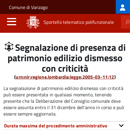
Log
Salta al contenuto principale
Skip to site navigation
Comune di Vanzago
me
Sportello telematico polifunzionale
Segnalazione di presenza di
patrimonio edilizio dismesso
con criticità
(
urn:nir:regione.lombardia:legge:2005-03-11;12
)
La segnalazione di patrimonio edilizio dismesso con criticità
può essere presentata in qualsiasi momento, tenendo
presente che la Deliberazione del Consiglio comunale deve
essere assunta entro il 31 dicembre dell'anno in corso e può
essere sempre aggiornata.
Durata massima del procedimento amministrativo