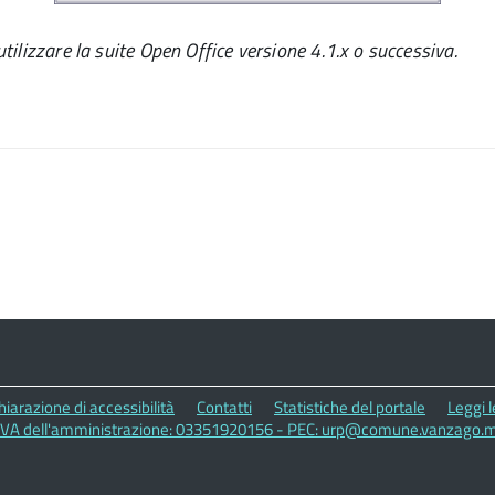
tilizzare la suite
Open Office
versione
4.1.x o successiva.
hiarazione di accessibilità
Contatti
Statistiche del portale
Leggi 
IVA dell'amministrazione: 03351920156 - PEC: urp@comune.vanzago.mi