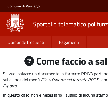
Salta al contenuto principale
Skip to site navigation
Comune di Vanzago
Sportello telematico polifunz
Domande frequenti
Pagamenti
Come faccio a sal
Se vuoi salvare un documento in formato PDF/A partendo
sulla voce del menù
File >
Esporta nel formato PDF.
Si apr
Esporta
.
In questo caso non è necessario l'ausilio di alcuna stamp