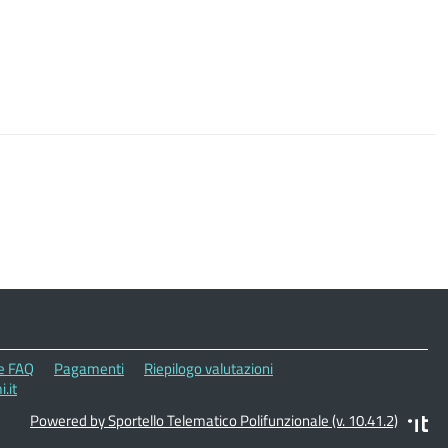
le FAQ
Pagamenti
Riepilogo valutazioni
.it
Powered by Sportello Telematico Polifunzionale (v. 10.41.2)