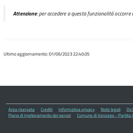
Attenzione
: per accedere a questa funzionalità occorre u
Ultimo aggiornamento: 01/06/2023 22:40.05
Area riservata
Crediti
Informativa privacy
Note legali
Dic
Piano di miglioramento dei servizi
Comune di Vanzago - Partita 