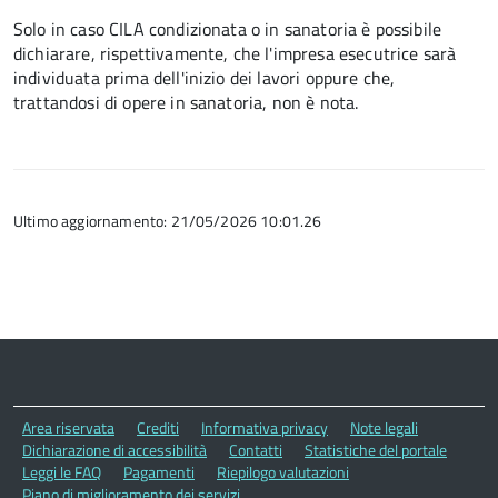
Solo in caso CILA condizionata o in sanatoria è possibile
dichiarare, rispettivamente, che l'impresa esecutrice sarà
individuata prima dell'inizio dei lavori oppure che,
trattandosi di opere in sanatoria, non è nota.
Ultimo aggiornamento: 21/05/2026 10:01.26
Area riservata
Crediti
Informativa privacy
Note legali
Dichiarazione di accessibilità
Contatti
Statistiche del portale
Leggi le FAQ
Pagamenti
Riepilogo valutazioni
Piano di miglioramento dei servizi