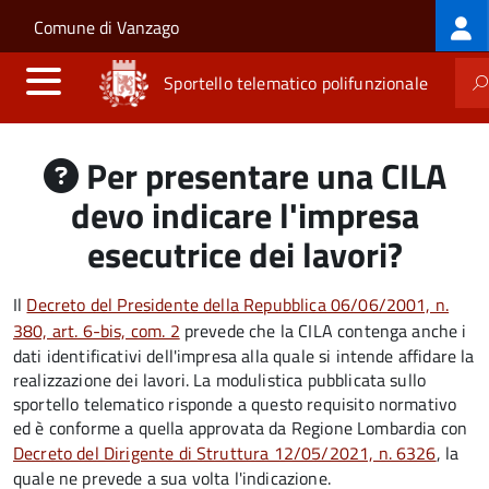
Log
Salta al contenuto principale
Skip to site navigation
Comune di Vanzago
me
Sportello telematico polifunzionale
Per presentare una CILA
devo indicare l'impresa
esecutrice dei lavori?
Il
Decreto del Presidente della Repubblica 06/06/2001, n.
380, art. 6-bis, com. 2
prevede che la CILA contenga anche i
dati identificativi dell'impresa alla quale si intende affidare la
realizzazione dei lavori. La modulistica pubblicata sullo
sportello telematico risponde a questo requisito normativo
ed è conforme a quella approvata da Regione Lombardia con
Decreto del Dirigente di Struttura 12/05/2021, n. 6326
, la
quale ne prevede a sua volta l'indicazione.