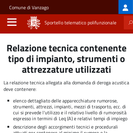
Log
Salta al contenuto principale
Skip to site navigation
Comune di Vanzago
me
Sportello telematico polifunzionale
Relazione tecnica contenente
tipo di impianto, strumenti o
attrezzature utilizzati
La relazione tecnica allegata alla domanda di deroga acustica
deve contenere:
elenco dettagliato delle apparecchiature rumorose,
strumenti, attrezzi, impianti, mezzi di trasporto, ecc. di
cui si prevede l'utilizzo e il relativo livello di rumorosità
espresso in termini di Leq (A) e relativi tempi di impiego
descrizione degli accorgimenti tecnici e procedurali
attuati per contenere al minimo il rumore e la