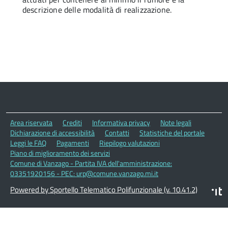
descrizione delle modalità di realizzazione.
Area riservata
Crediti
Informativa privacy
Note legali
Dichiarazione di accessibilità
Contatti
Statistiche del portale
Leggi le FAQ
Pagamenti
Riepilogo valutazioni
Piano di miglioramento dei servizi
Comune di Vanzago - Partita IVA dell'amministrazione:
03351920156 - PEC: urp@comune.vanzago.mi.it
Powered by Sportello Telematico Polifunzionale (v. 10.41.2)