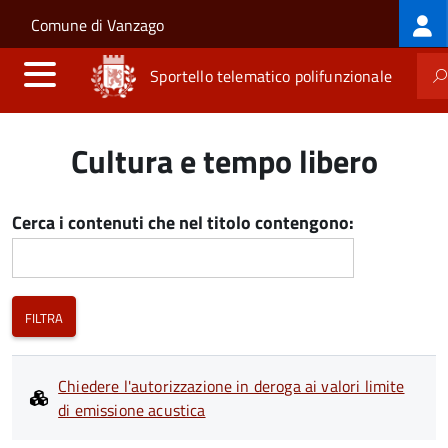
Log
Salta al contenuto principale
Skip to site navigation
Comune di Vanzago
me
Sportello telematico polifunzionale
Cultura e tempo libero
Cerca i contenuti che nel titolo contengono:
Chiedere l'autorizzazione in deroga ai valori limite
di emissione acustica