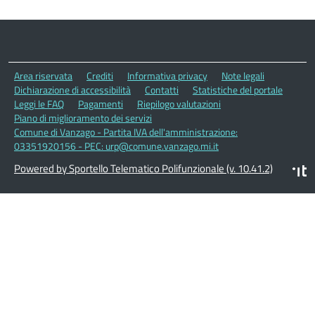
Area riservata
Crediti
Informativa privacy
Note legali
Dichiarazione di accessibilità
Contatti
Statistiche del portale
Leggi le FAQ
Pagamenti
Riepilogo valutazioni
Piano di miglioramento dei servizi
Comune di Vanzago - Partita IVA dell'amministrazione:
03351920156 - PEC: urp@comune.vanzago.mi.it
Powered by Sportello Telematico Polifunzionale (v. 10.41.2)